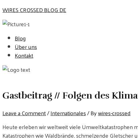
Skip
WIRES CROSSED BLOG DE
to
content
Blog
Über uns
Kontakt
Gastbeitrag // Folgen des Klim
Leave a Comment
/
Internationales
/ By
wires-crossed
Heute erleben wir weltweit viele Umweltkatastrophen
Katastrophen wie Waldbrände, schmelzende Gletscher un